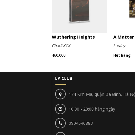
Wuthering Heights
Charli XCX
Laufey
460.000
Hết hàng
LP CLUB
174 Kim Mã, quận Ba Đình, Hà Nộ
10:00 - 20:00 hằng ngày
0904546883