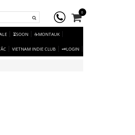
0
SALE
⏳SOON
☕MONTAUK
TẮC
VIETNAM INDIE CLUB
🗝️LOGIN