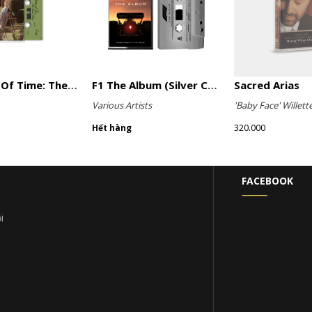
A Matter Of Time: The Final Hour (Sage Green Cassette)
F1 The Album (Silver Cassette)
Sacred Arias
Various Artists
'Baby Face' Willett
320.000
Hết hàng
FACEBOOK
i