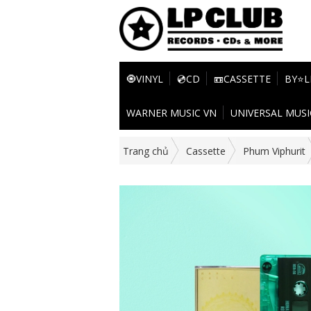
🧿VINYL
💿CD
📼CASSETTE
BY⭐L
WARNER MUSIC VN
UNIVERSAL MUSI
Trang chủ
Cassette
Phum Viphurit