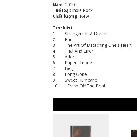
Năm:
2020
Thể loại:
Indie Rock
Chất lượng:
New
Tracklist:
1 Strangers In A Dream
2 Run
3 The Art Of Detaching One's Heart
4 Trial And Error
5 Adore
6 Paper Throne
7 Beg
8 Long Gone
9 Sweet Hurricane
10 Fresh Off The Boat