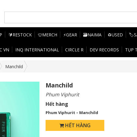
P
🔰RESTOCK
👕MERCH
⚡GEAR
🗃️NAIMA
♻️USED
🏷️
C VN
INQ INTERNATIONAL
CIRCLE R
DEV RECORDS
TỤP 
Manchild
Manchild
Phum Viphurit
Hết hàng
Phum Viphurit – Manchild
HẾT HÀNG