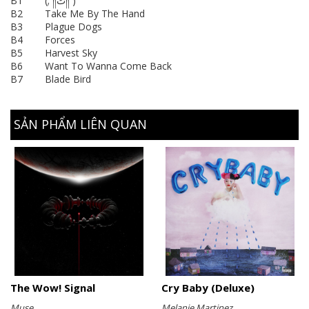
B1 (;´༎ຶٹ༎ຶ`)
B2 Take Me By The Hand
B3 Plague Dogs
B4 Forces
B5 Harvest Sky
B6 Want To Wanna Come Back
B7 Blade Bird
SẢN PHẨM LIÊN QUAN
The Wow! Signal
Cry Baby (Deluxe)
Muse
Melanie Martinez