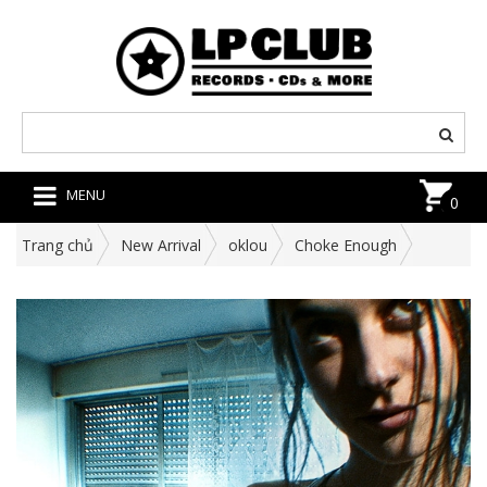
MENU
0
Trang chủ
New Arrival
oklou
Choke Enough