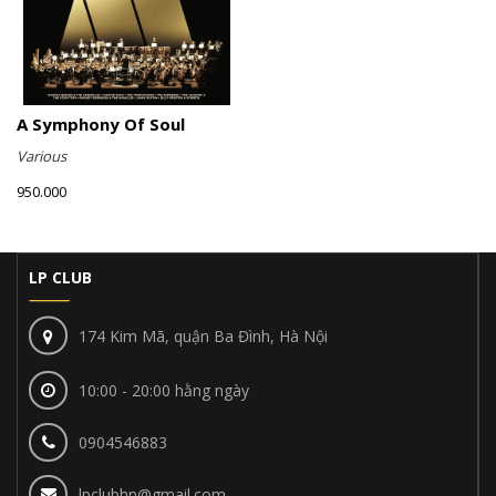
A Symphony Of Soul
Various
950.000
LP CLUB
174 Kim Mã, quận Ba Đình, Hà Nội
10:00 - 20:00 hằng ngày
0904546883
lpclubhn@gmail.com