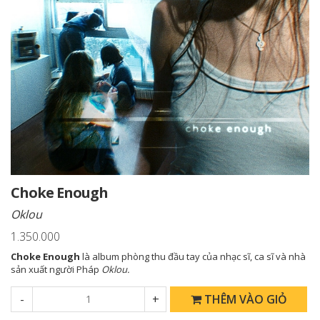
Choke Enough
Oklou
1.350.000
Choke Enough
là album phòng thu đầu tay của nhạc sĩ, ca sĩ và nhà
sản xuất người Pháp
Oklou.
-
+
THÊM VÀO GIỎ