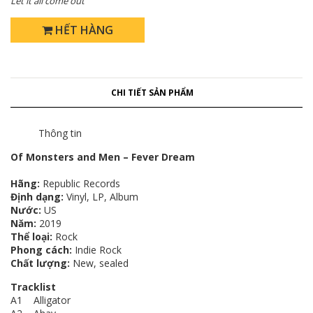
Let it all come out
HẾT HÀNG
CHI TIẾT SẢN PHẨM
Thông tin
Of Monsters and Men ‎– Fever Dream
Hãng:
Republic Records
Định dạng:
Vinyl, LP, Album
Nước:
US
Năm:
2019
Thể loại:
Rock
Phong cách:
Indie Rock
Chất lượng:
New, sealed
Tracklist
A1 Alligator