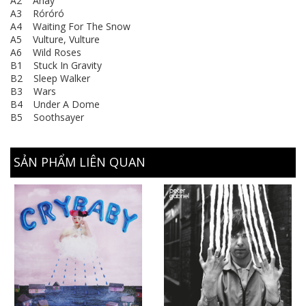
A2 Ahay
A3 Róróró
A4 Waiting For The Snow
A5 Vulture, Vulture
A6 Wild Roses
B1 Stuck In Gravity
B2 Sleep Walker
B3 Wars
B4 Under A Dome
B5 Soothsayer
SẢN PHẨM LIÊN QUAN