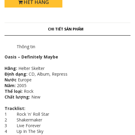
HẾT HÀNG
CHI TIẾT SẢN PHẨM
Thông tin
Oasis – Definitely Maybe
Hãng:
Helter Skelter
Định dạng:
CD, Album, Repress
Nước
Europe
Năm:
2005
Thể loại:
Rock
Chất lượng:
New
Tracklist:
1 Rock 'n' Roll Star
2 Shakermaker
3 Live Forever
4 Up In The Sky