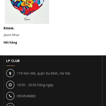
Know.
Jason Mraz
Hết hàng
LP CLUB
174 Kim Mã, quận Ba Đình, Hà Nội
10:00 - 20:00 hằng ngày
0904546883