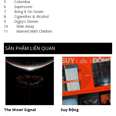
5 Columbia
6 Supersonic
7 Bring It On Down
8 Cigarettes & Alcohol
9 Digsy's Dinner
10 Slide Away
11 Married With Children
SẢN PHẨM LIÊN QUAN
The Wow! Signal
Suy Động