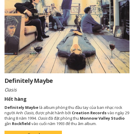
Definitely Maybe
Oasis
Hết hàng
Definitely Maybe
là album phòng thu đầu tay của ban nhạc rock
người Anh
Oasis
, được phát hành bởi
Creation Records
vào ngày 29
tháng 8 năm 1994.
Oasis
đã đặt phòng thu
Monnow Valley Studio
gần
Rockfield
vào cuối năm 1993 để thu âm album.