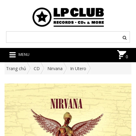
MENU
0
Trang chủ
CD
Nirvana
In Utero