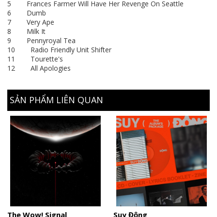
5 Frances Farmer Will Have Her Revenge On Seattle
6 Dumb
7 Very Ape
8 Milk It
9 Pennyroyal Tea
10 Radio Friendly Unit Shifter
11 Tourette's
12 All Apologies
SẢN PHẨM LIÊN QUAN
The Wow! Signal
Suy Động