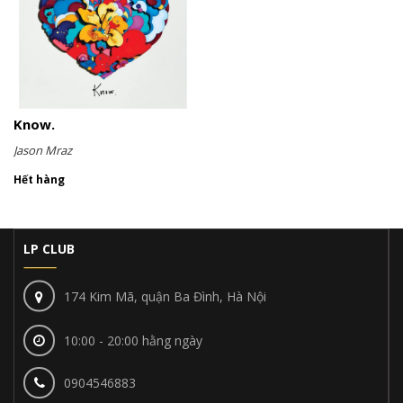
Know.
Jason Mraz
Hết hàng
LP CLUB
174 Kim Mã, quận Ba Đình, Hà Nội
10:00 - 20:00 hằng ngày
0904546883