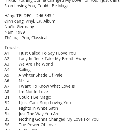
Nikita, Nothing Gonna Changed My Love For You, I Just Can't
Stop Loving You, Could I Be Magic...
Hãng: TELDEC – 246 345-1
Định dạng: Vinyl, LP, Album
Nước: Germany
Năm: 1989
Thể loại: Pop, Classical
Tracklist
A1 I Just Called To Say I Love You
A2 Lady In Red / Take My Breath Away
A3 We Are The World
A4 Sailing
A5 A Whiter Shade Of Pale
A6 Nikita
A7 I Want To Know What Love Is
A8 I'm Not In Love
B1 Could I Be Magic
B2 I Just Can't Stop Loving You
B3 Nights In White Satin
B4 Just The Way You Are
B5 Nothing Gonna Changed My Love For You
B6 The Power Of Love