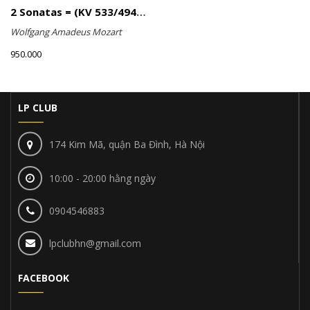
2 Sonatas = (KV 533/494 & KV 545) / Rondo (KV 511)
Wolfgang Amadeus Mozart
950.000
LP CLUB
174 Kim Mã, quận Ba Đình, Hà Nội
10:00 - 20:00 hằng ngày
0904546883
lpclubhn@gmail.com
FACEBOOK