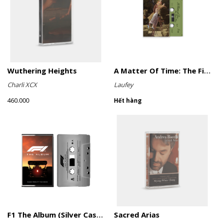
Wuthering Heights
A Matter Of Time: The Final Hour (Sage Green Cassette)
Charli XCX
Laufey
460.000
Hết hàng
F1 The Album (Silver Cassette)
Sacred Arias