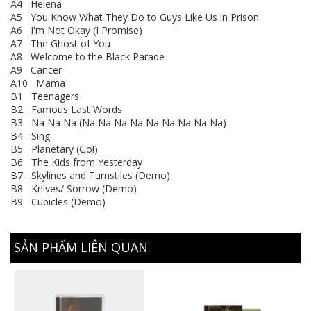
A4 Helena
A5 You Know What They Do to Guys Like Us in Prison
A6 I'm Not Okay (I Promise)
A7 The Ghost of You
A8 Welcome to the Black Parade
A9 Cancer
A10 Mama
B1 Teenagers
B2 Famous Last Words
B3 Na Na Na (Na Na Na Na Na Na Na Na Na)
B4 Sing
B5 Planetary (Go!)
B6 The Kids from Yesterday
B7 Skylines and Turnstiles (Demo)
B8 Knives/ Sorrow (Demo)
B9 Cubicles (Demo)
SẢN PHẨM LIÊN QUAN