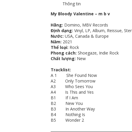
Thông tin
My Bloody Valentine – m b v
Hãng:
Domino, MBV Records
Định dạng:
Vinyl, LP, Album, Reissue, Ste
Nước:
USA, Canada & Europe
Năm:
2021
Thể loại:
Rock
Phong cách:
Shoegaze, Indie Rock
Chất lượng:
New
Tracklist:
A 1 She Found Now
A2 Only Tomorrow
A3 Who Sees You
A4 Is This and Yes
B1 If I Am
B2 New You
B3 In Another Way
B4 Nothing Is
B5 Wonder 2