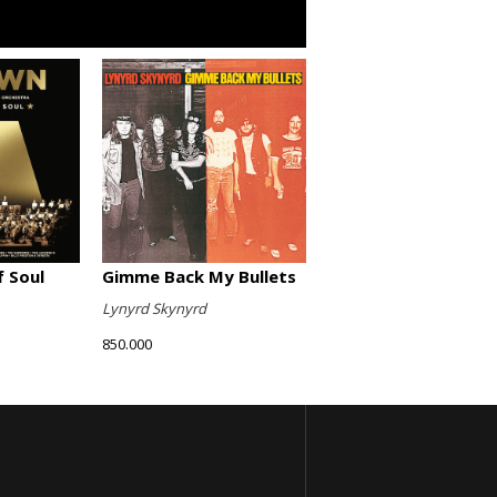
Gimme Back My Bullets
 Soul
Lynyrd Skynyrd
850.000