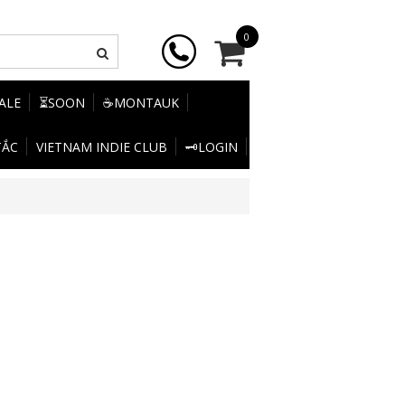
0
SALE
⏳SOON
☕MONTAUK
TẮC
VIETNAM INDIE CLUB
🗝️LOGIN