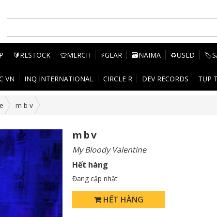
P
🔰RESTOCK
👕MERCH
⚡GEAR
🗃️NAIMA
♻️USED
🏷️
C VN
INQ INTERNATIONAL
CIRCLE R
DEV RECORDS
TỤP 
e
m b v
m b v
My Bloody Valentine
Hết hàng
Đang cập nhật
HẾT HÀNG