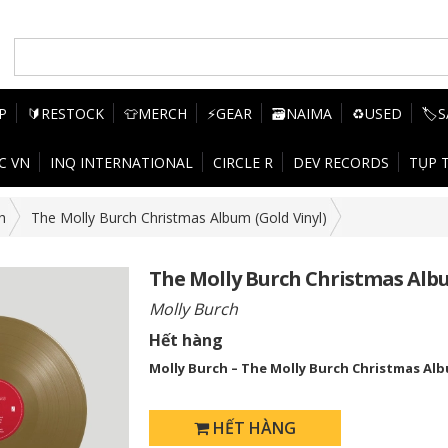
P
🔰RESTOCK
👕MERCH
⚡GEAR
🗃️NAIMA
♻️USED
🏷️
C VN
INQ INTERNATIONAL
CIRCLE R
DEV RECORDS
TỤP 
h
The Molly Burch Christmas Album (Gold Vinyl)
The Molly Burch Christmas Albu
Molly Burch
Hết hàng
Molly Burch – The Molly Burch Christmas Al
HẾT HÀNG