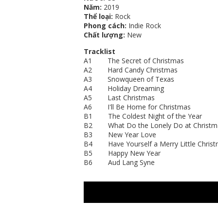
Năm:
2019
Thể loại:
Rock
Phong cách:
Indie Rock
Chất lượng:
New
Tracklist
A1 The Secret of Christmas
A2 Hard Candy Christmas
A3 Snowqueen of Texas
A4 Holiday Dreaming
A5 Last Christmas
A6 I'll Be Home for Christmas
B1 The Coldest Night of the Year
B2 What Do the Lonely Do at Christ
B3 New Year Love
B4 Have Yourself a Merry Little Chri
B5 Happy New Year
B6 Aud Lang Syne