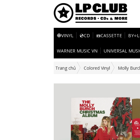
🧿VINYL
💿CD
📼CASSETTE
BY⭐L
WARNER MUSIC VN
UNIVERSAL MUSI
Trang chủ
Colored Vinyl
Molly Burc