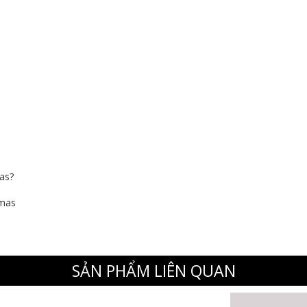
mas?
stmas
SẢN PHẨM LIÊN QUAN