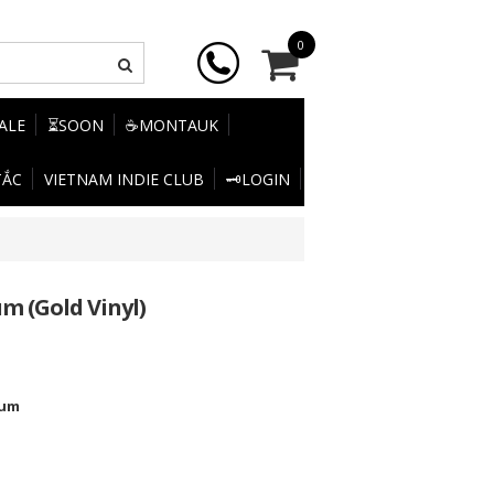
0
SALE
⏳SOON
☕MONTAUK
TẮC
VIETNAM INDIE CLUB
🗝️LOGIN
m (Gold Vinyl)
bum