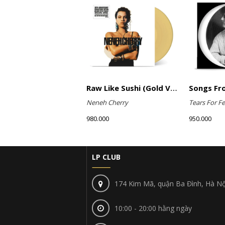
Raw Like Sushi (Gold Vinyl)
Neneh Cherry
Tears For Fe
980.000
950.000
LP CLUB
174 Kim Mã, quận Ba Đình, Hà Nộ
10:00 - 20:00 hằng ngày