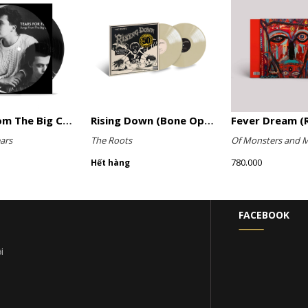
Songs From The Big Chair (Picture Disc)
Rising Down (Bone Opaque Vinyl)
Fever Dream (R
ars
The Roots
Of Monsters and 
780.000
Hết hàng
FACEBOOK
i