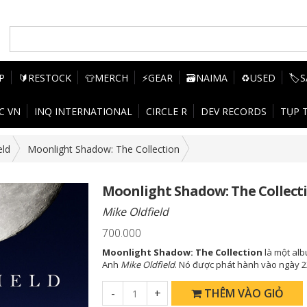
P
🔰RESTOCK
👕MERCH
⚡GEAR
🗃️NAIMA
♻️USED
🏷️
C VN
INQ INTERNATIONAL
CIRCLE R
DEV RECORDS
TỤP 
eld
Moonlight Shadow: The Collection
Moonlight Shadow: The Collect
Mike Oldfield
700.000
Moonlight Shadow: The Collection
là một alb
Anh
Mike Oldfield
. Nó được phát hành vào ngày 2
-
+
THÊM VÀO GIỎ