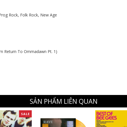
 Prog Rock, Folk Rock, New Age
)
t)
om Return To Ommadawn Pt. 1)
SẢN PHẨM LIÊN QUAN
SALE