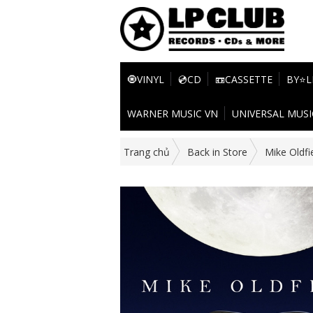
🧿VINYL
💿CD
📼CASSETTE
BY⭐L
WARNER MUSIC VN
UNIVERSAL MUSI
Trang chủ
Back in Store
Mike Oldfi