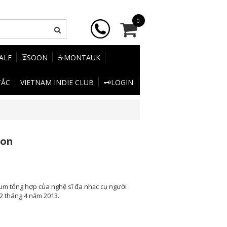
0
SALE
⏳SOON
☕MONTAUK
TẮC
VIETNAM INDIE CLUB
🗝️LOGIN
ion
um tổng hợp của nghệ sĩ đa nhạc cụ người
2 tháng 4 năm 2013.