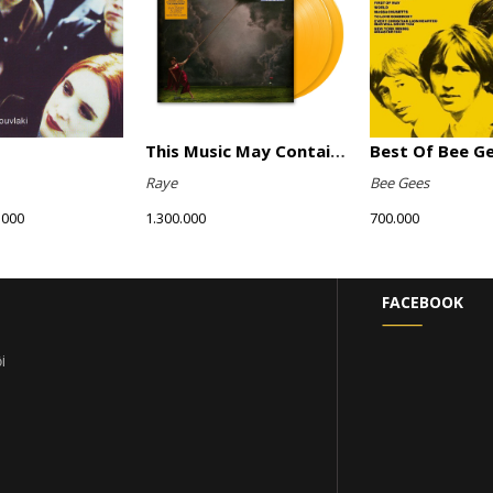
This Music May Contain Hope (Marigold Yellow Vinyl)
Best Of Bee G
Raye
Bee Gees
.000
1.300.000
700.000
FACEBOOK
i