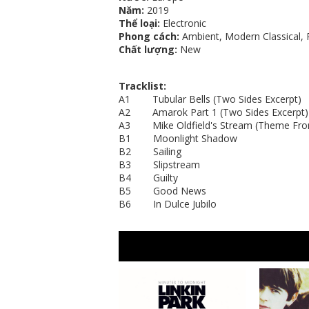
Năm:
2019
Thể loại:
Electronic
Phong cách:
Ambient, Modern Classical,
Chất lượng:
New
Tracklist:
A1 Tubular Bells (Two Sides Excerpt
A2 Amarok Part 1 (Two Sides Excerp
A3 Mike Oldfield's Stream (Theme Fr
B1 Moonlight Shadow
B2 Sailing
B3 Slipstream
B4 Guilty
B5 Good News
B6 In Dulce Jubilo