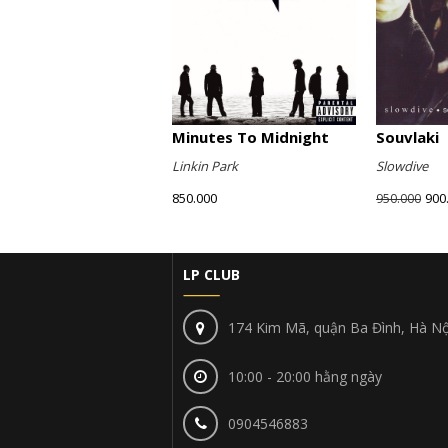
Minutes To Midnight
Souvlaki
Linkin Park
Slowdive
850.000
900
950.000
LP CLUB
174 Kim Mã, quận Ba Đình, Hà Nộ
10:00 - 20:00 hằng ngày
0904546883