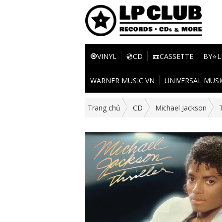
🧿VINYL
💿CD
📼CASSETTE
BY⭐L
WARNER MUSIC VN
UNIVERSAL MUSI
Trang chủ
CD
Michael Jackson
T