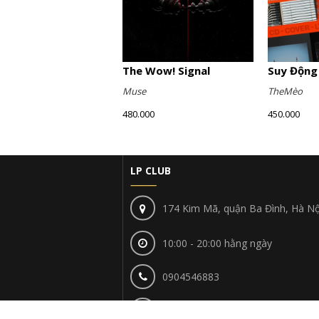
The Wow! Signal
Suy Động
Muse
TheMèo
480.000
450.000
LP CLUB
174 Kim Mã, quận Ba Đình, Hà Nộ
10:00 - 20:00 hằng ngày
0904546883
lpclubhn@gmail.com