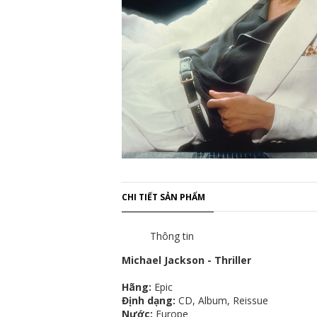
CHI TIẾT SẢN PHẨM
Thông tin
Michael Jackson - Thriller
Hãng:
Epic
Định dạng:
CD, Album, Reissue
Nước:
Europe