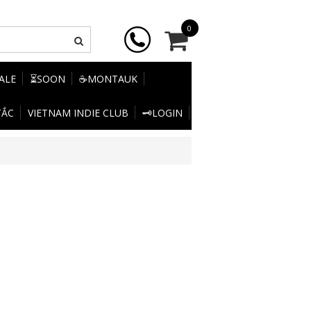
0
SALE
⏳SOON
☕MONTAUK
TẮC
VIETNAM INDIE CLUB
🗝️LOGIN