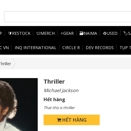
P
🔰RESTOCK
👕MERCH
⚡GEAR
🗃️NAIMA
♻️USED
🏷️
C VN
INQ INTERNATIONAL
CIRCLE R
DEV RECORDS
TỤP 
hriller
Thriller
Michael Jackson
Hết hàng
That this is thriller
HẾT HÀNG