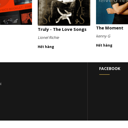
The Moment
Truly - The Love Songs
kenny G
Lionel Richie
Hết hàng
Hết hàng
FACEBOOK
i