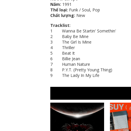
Năm:
1991
Thể loại:
Funk / Soul, Pop
Chất lượng:
New
Tracklist:
1 Wanna Be Startin' Somethin'
2 Baby Be Mine
3 The Girl Is Mine
4 Thriller
5 Beat It
6 Billie Jean
7 Human Nature
8 P.Y.T. (Pretty Young Thing)
9 The Lady In My Life