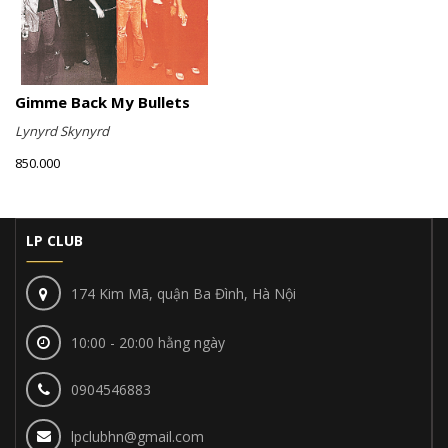
Gimme Back My Bullets
Lynyrd Skynyrd
850.000
LP CLUB
174 Kim Mã, quận Ba Đình, Hà Nội
10:00 - 20:00 hằng ngày
0904546883
lpclubhn@gmail.com