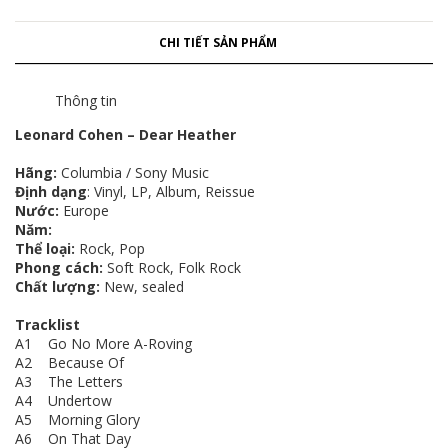
CHI TIẾT SẢN PHẨM
Thông tin
Leonard Cohen ‎– Dear Heather
Hãng:
Columbia / Sony Music
Định dạng
: Vinyl, LP, Album, Reissue
Nước:
Europe
Năm:
Thể loại:
Rock, Pop
Phong cách:
Soft Rock, Folk Rock
Chất lượng:
New, sealed
Tracklist
A1 Go No More A-Roving
A2 Because Of
A3 The Letters
A4 Undertow
A5 Morning Glory
A6 On That Day