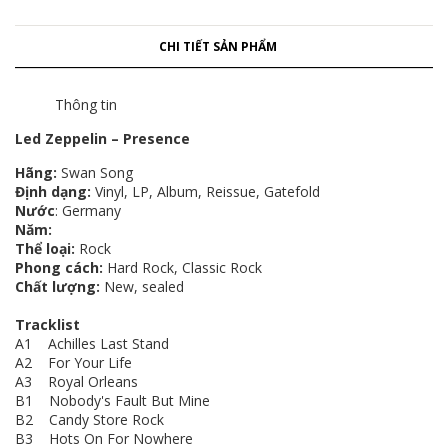
CHI TIẾT SẢN PHẨM
Thông tin
Led Zeppelin ‎– Presence
Hãng:
Swan Song‎
Định dạng:
Vinyl, LP, Album, Reissue, Gatefold
Nước
: Germany
Năm:
Thể loại:
Rock
Phong cách:
Hard Rock, Classic Rock
Chất lượng:
New, sealed
Tracklist
A1 Achilles Last Stand
A2 For Your Life
A3 Royal Orleans
B1 Nobody's Fault But Mine
B2 Candy Store Rock
B3 Hots On For Nowhere