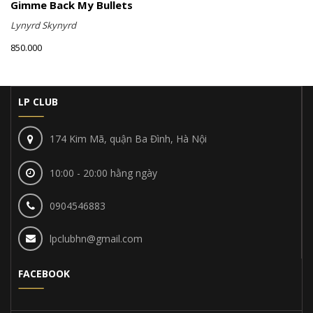
Gimme Back My Bullets
Lynyrd Skynyrd
850.000
LP CLUB
174 Kim Mã, quận Ba Đình, Hà Nội
10:00 - 20:00 hằng ngày
0904546883
lpclubhn@gmail.com
FACEBOOK