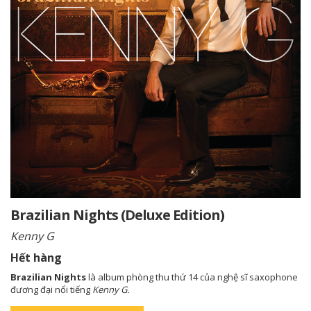
Brazilian Nights (Deluxe Edition)
Kenny G
Hết hàng
Brazilian Nights
là album phòng thu thứ 14 của nghệ sĩ saxophone
đương đại nổi tiếng
Kenny G.