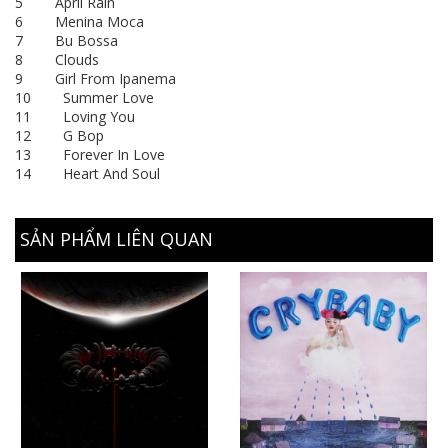
5 April Rain
6 Menina Moca
7 Bu Bossa
8 Clouds
9 Girl From Ipanema
10 Summer Love
11 Loving You
12 G Bop
13 Forever In Love
14 Heart And Soul
SẢN PHẨM LIÊN QUAN