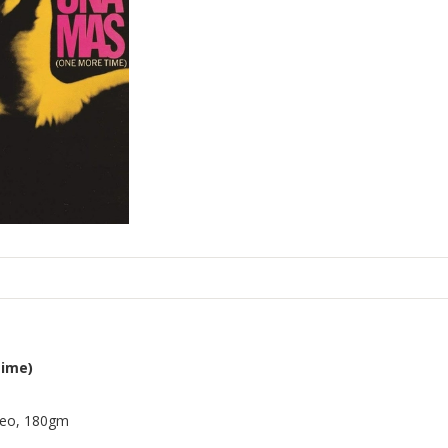
Time)
ereo, 180gm