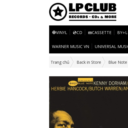
🧿VINYL
💿CD
📼CASSETTE
BY⭐L
WARNER MUSIC VN
UNIVERSAL MUSI
Trang chủ
Back in Store
Blue Note