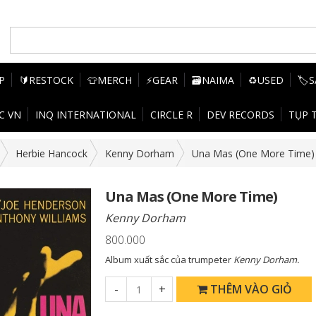
P
🔰RESTOCK
👕MERCH
⚡GEAR
🗃️NAIMA
♻️USED
🏷️
C VN
INQ INTERNATIONAL
CIRCLE R
DEV RECORDS
TỤP 
Herbie Hancock
Kenny Dorham
Una Mas (One More Time)
Una Mas (One More Time)
Kenny Dorham
800.000
Album xuất sắc của trumpeter
Kenny Dorham.
-
+
THÊM VÀO GIỎ