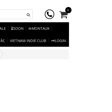
0
SALE
⏳SOON
☕MONTAUK
TẮC
VIETNAM INDIE CLUB
🗝️LOGIN