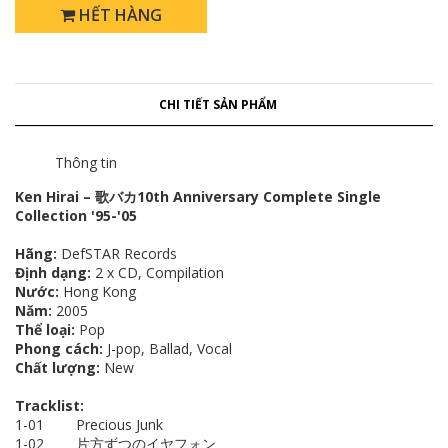
HẾT HÀNG
CHI TIẾT SẢN PHẨM
Thông tin
Ken Hirai – 歌バカ10th Anniversary Complete Single
Collection '95-'05
Hãng:
DefSTAR Records
Định dạng:
2 x CD, Compilation
Nước:
Hong Kong
Năm:
2005
Thể loại:
Pop
Phong cách:
J-pop, Ballad, Vocal
Chất lượng:
New
Tracklist:
1-01 Precious Junk
1-02 片方ずつのイヤフォン