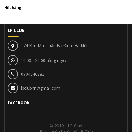
Hết hàng
LP CLUB
174 Kim Mã, quận Ba Đình, Hà Nội
10:00 - 20:00 hằng ngày
0904546883
lpclubhn@gmail.com
FACEBOOK
© 2019 - LP Club
Bản quyền thuộc về LP Club