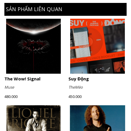
SẢN PHẨM LIÊN QUAN
The Wow! Signal
Suy Động
Muse
TheMèo
480.000
450.000