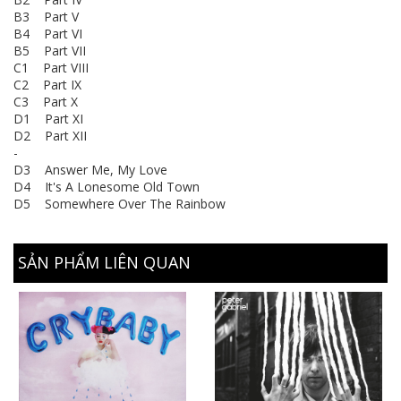
B3 Part V
B4 Part VI
B5 Part VII
C1 Part VIII
C2 Part IX
C3 Part X
D1 Part XI
D2 Part XII
-
D3 Answer Me, My Love
D4 It's A Lonesome Old Town
D5 Somewhere Over The Rainbow
SẢN PHẨM LIÊN QUAN