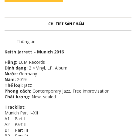
CHI TIẾT SẢN PHẨM
Thông tin
Keith Jarrett ‎– Munich 2016
Hãng:
ECM Records
Định dạng:
2 × Vinyl, LP, Album
Nước:
Germany
Năm:
2019
Thể loại:
Jazz
Phong cách:
Contemporary Jazz, Free Improvisation
Chất lượng:
New, sealed
Tracklist:
Munich Part I–XII
A1 Part I
A2 Part II
B1 Part III
B2 Part IV