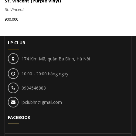
St. Vincent (Purple Vinyl)
St. Vincent
900.000
LP CLUB
174 Kim Mã, quận Ba Đình, Hà Nội
10:00 - 20:00 hằng ngày
0904546883
lpclubhn@gmail.com
FACEBOOK