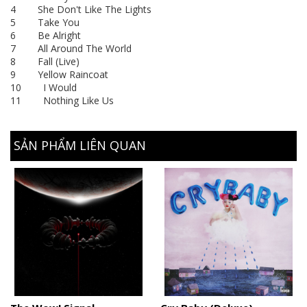
4 She Don't Like The Lights
5 Take You
6 Be Alright
7 All Around The World
8 Fall (Live)
9 Yellow Raincoat
10 I Would
11 Nothing Like Us
SẢN PHẨM LIÊN QUAN