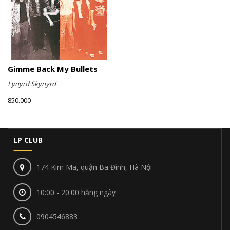
Gimme Back My Bullets
Lynyrd Skynyrd
850.000
LP CLUB
174 Kim Mã, quận Ba Đình, Hà Nội
10:00 - 20:00 hằng ngày
0904546883