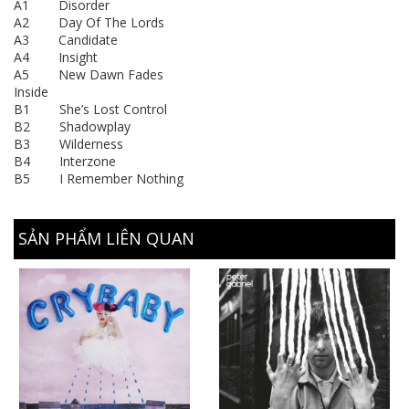
A1 Disorder
A2 Day Of The Lords
A3 Candidate
A4 Insight
A5 New Dawn Fades
Inside
B1 She’s Lost Control
B2 Shadowplay
B3 Wilderness
B4 Interzone
B5 I Remember Nothing
SẢN PHẨM LIÊN QUAN