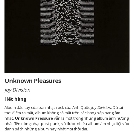
Unknown Pleasures
Joy Division
Hết hàng
Album đầu tay của ban nhạc rock của Anh Quốc
Joy Division.
Dù tại
thời điểm ra mắt, album không có mặt trên các bảng xếp hạng âm
nhạc,
Unknown Pressure
vẫn là một trong những album ảnh hưởng
nhất đến dòng nhạc post-punk; và được nhiều album âm nhạc liệt vào
danh sách những album hay nhất mọi thời đại.