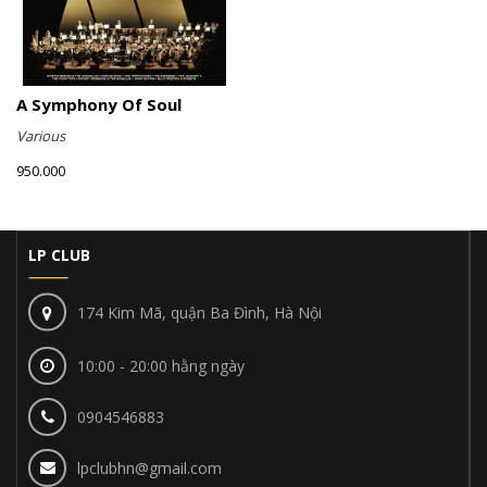
A Symphony Of Soul
Various
950.000
LP CLUB
174 Kim Mã, quận Ba Đình, Hà Nội
10:00 - 20:00 hằng ngày
0904546883
lpclubhn@gmail.com