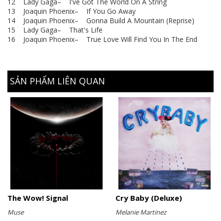
12 Lady Gaga– I've Got The World On A String
13 Joaquin Phoenix– If You Go Away
14 Joaquin Phoenix– Gonna Build A Mountain (Reprise)
15 Lady Gaga– That's Life
16 Joaquin Phoenix– True Love Will Find You In The End
SẢN PHẨM LIÊN QUAN
The Wow! Signal
Cry Baby (Deluxe)
Muse
Melanie Martinez