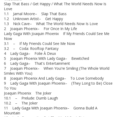
Slap That Bass / Get Happy / What The World Needs Now Is
Love
1.1 Jamal Moore– Slap That Bass
1.2 Unknown Artist– Get Happy
1.3 Nick Cave– What The World Needs Now Is Love
2 Joaquin Phoenix– For Once In My Life
Lady Gaga With Joaquin Phoenix If My Friends Could See Me
Now
3.1 – If My Friends Could See Me Now
3.2 – Coda: Rooftop Fantasy
4 Lady Gaga– Folie À Deux
5 Joaquin Phoenix With Lady Gaga– Bewitched
6 Lady Gaga– That's Entertainment
7 Joaquin Phoenix– When You're Smiling (The Whole World
Smiles With You)
8 Joaquin Phoenix And Lady Gaga– To Love Somebody
9 Lady Gaga With Joaquin Phoenix– (They Long to Be) Close
To You
Joaquin Phoenix The Joker
10.1 – Prelude: Dumb Laugh
10.2 – The Joker
11 Lady Gaga With Joaquin Phoenix– Gonna Build A
Mountain