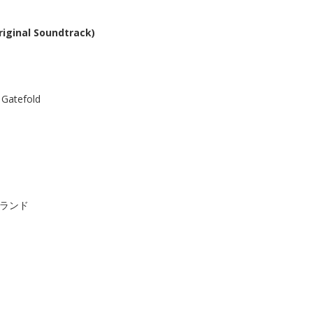
riginal Soundtrack)
, Gatefold
ーランド