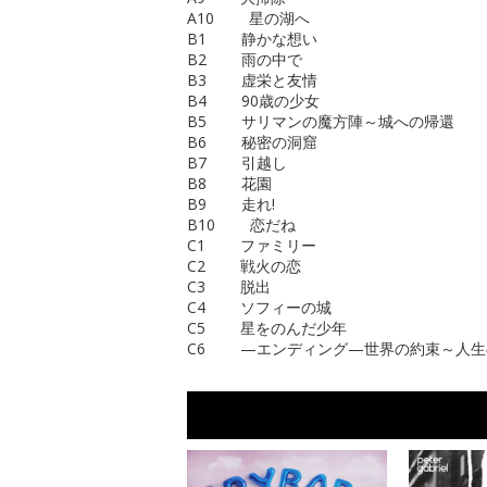
A10 星の湖へ
B1 静かな想い
B2 雨の中で
B3 虚栄と友情
B4 90歳の少女
B5 サリマンの魔方陣～城への帰還
B6 秘密の洞窟
B7 引越し
B8 花園
B9 走れ!
B10 恋だね
C1 ファミリー
C2 戦火の恋
C3 脱出
C4 ソフィーの城
C5 星をのんだ少年
C6 —エンディング—世界の約束～人生