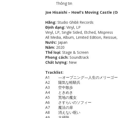
Thông tin
Joe Hisaishi – Howl's Moving Castle (O
Hãng:
Studio Ghibli Records
Định dạng:
Vinyl, LP
Vinyl, LP, Single Sided, Etched, Mispress
All Media, Album, Limited Edition, Reissue
Nước:
Japan
Năm:
2020
Thể loại:
Stage & Screen
Phong cách:
Soundtrack
Chất lượng:
New
Tracklist:
A1 —オープニング—人生のメリーゴ
A2 陽気な軽騎兵
A3 空中散歩
A4 ときめき
A5 荒地の魔女
A6 さすらいのソフィー
A7 魔法の扉
A8 消えない呪い
A9 大掃除