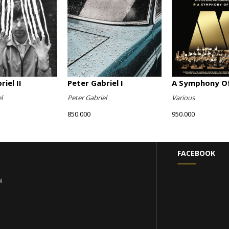
iel II
Peter Gabriel I
A Symphony Of
l
Peter Gabriel
Various
850.000
950.000
FACEBOOK
i