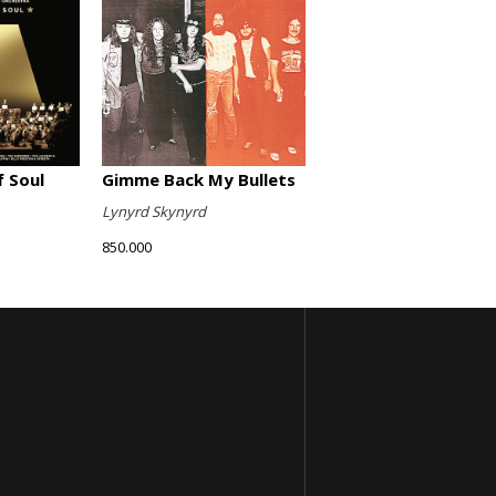
Gimme Back My Bullets
 Soul
Lynyrd Skynyrd
850.000