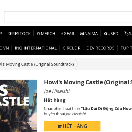
P
🔰RESTOCK
👕MERCH
⚡GEAR
🗃️NAIMA
♻️USED
🏷️
C VN
INQ INTERNATIONAL
CIRCLE R
DEV RECORDS
TỤP 
's Moving Castle (Original Soundtrack)
Howl's Moving Castle (Original
Joe Hisaishi
Hết hàng
Nhạc phim hoạt hình
"Lâu Đài Di Động Của How
huyền thoại
Joe Hisaishi.
HẾT HÀNG