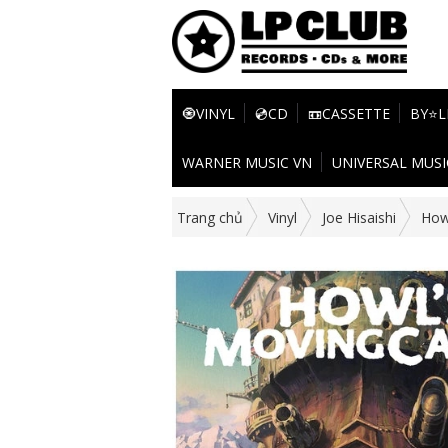
🧿VINYL
💿CD
📼CASSETTE
BY⭐L
WARNER MUSIC VN
UNIVERSAL MUSI
Trang chủ
Vinyl
Joe Hisaishi
Howl