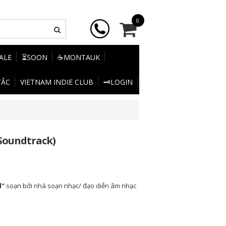
0
SALE
⏳SOON
☕MONTAUK
TẮC
VIETNAM INDIE CLUB
🗝️LOGIN
 Soundtrack)
l"
soạn bởi nhà soạn nhạc/ đạo diễn âm nhạc