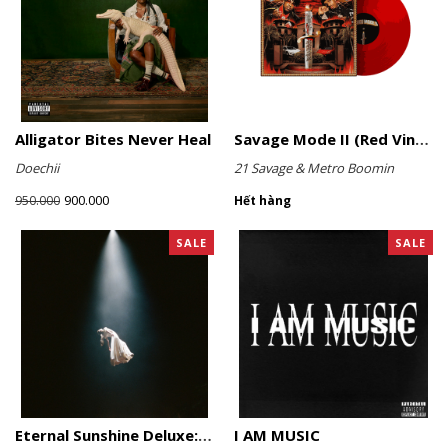
Alligator Bites Never Heal
Savage Mode II (Red Vinyl)
Doechii
21 Savage & Metro Boomin
900.000
950.000
Hết hàng
SALE
SALE
Eternal Sunshine Deluxe: Brighter Days Ahead (Translucent Marble Vinyl)
I AM MUSIC