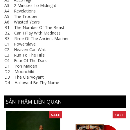
A3 2 Minutes To Midnight
A4 Revelations
A5 The Trooper
A6 Wasted Years
B1 The Number Of The Beast
B2 Can I Play With Madness
B3 Rime Of The Ancient Mariner
C1 Powerslave
C2 Heaven Can Wait
C3 Run To The Hills
C4 Fear Of The Dark
D1 Iron Maiden
D2 Moonchild
D3 The Clairvoyant
D4 Hallowed Be Thy Name
SẢN PHẨM LIÊN QUAN
SALE
SALE