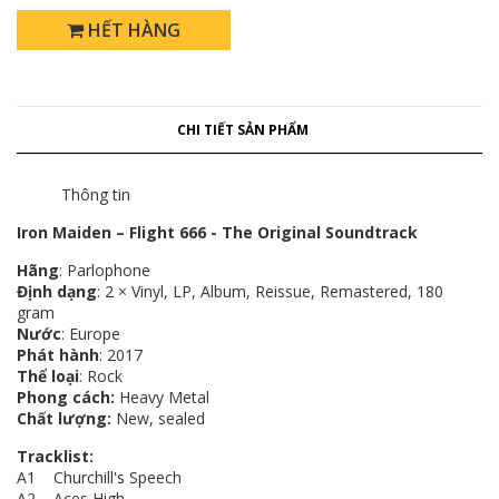
HẾT HÀNG
CHI TIẾT SẢN PHẨM
Thông tin
Iron Maiden ‎– Flight 666 - The Original Soundtrack
Hãng
: Parlophone
Định dạng
: 2 × Vinyl, LP, Album, Reissue, Remastered, 180
gram
Nước
: Europe
Phát hành
: 2017
Thể loại
: Rock
Phong cách:
Heavy Metal
Chất lượng:
New, sealed
Tracklist:
A1 Churchill's Speech
A2 Aces High