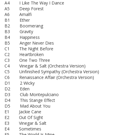
A4 I Like The Way I Dance
A5 Deep Forest
A6 Amalfi
B1 Ether
B2 Boomerang
B3 Gravity
B4 Happiness
B5 Anger Never Dies
C1 The Night Before
C2 Heartbroken
C3 One Two Three
C4 Vinegar & Salt (Orchestra Version)
C5 Unfinished Sympathy (Orchestra Version)
C6 Renaissance Affair (Orchestra Version)
D1 2 Wicky
D2 Eden
D3 Club Montepulciano
D4 This Stange Effect
D5 Mad About You
E1 Jackie Cane
E2 Out Of Sight
E3 Vinegar & Salt
E4 Sometimes
E5 The World Is Mine