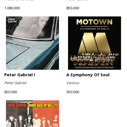
1.080.000
850.000
Peter Gabriel I
A Symphony Of Soul
Peter Gabriel
Various
850.000
950.000