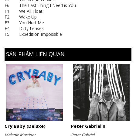
E6 The Last Thing I Need is You
F1 We All Float
F2 Wake Up
F3 You Hurt Me
F4 Dirty Lenses
F5 Expedition Impossible
SẢN PHẨM LIÊN QUAN
Cry Baby (Deluxe)
Peter Gabriel II
Melanie Martinez
Peter Gabriel