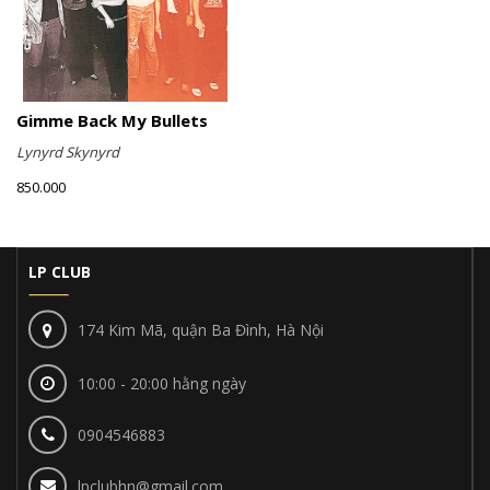
Gimme Back My Bullets
Lynyrd Skynyrd
850.000
LP CLUB
174 Kim Mã, quận Ba Đình, Hà Nội
10:00 - 20:00 hằng ngày
0904546883
lpclubhn@gmail.com