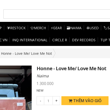
P
🔰RESTOCK
👕MERCH
⚡GEAR
🗃️NAIMA
♻️USED
🏷️
C VN
INQ INTERNATIONAL
CIRCLE R
DEV RECORDS
TỤP 
Honne - Love Me/ Love Me Not
Honne - Love Me/ Love Me Not
Naima
1.300.000
NEW
-
+
THÊM VÀO GIỎ