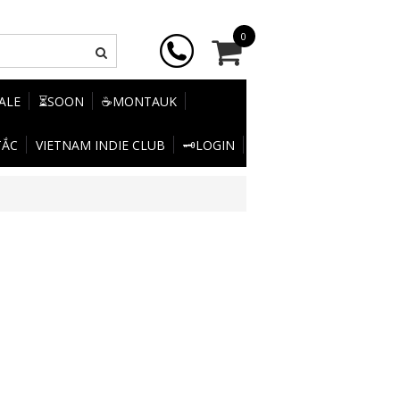
0
SALE
⏳SOON
☕MONTAUK
TẮC
VIETNAM INDIE CLUB
🗝️LOGIN