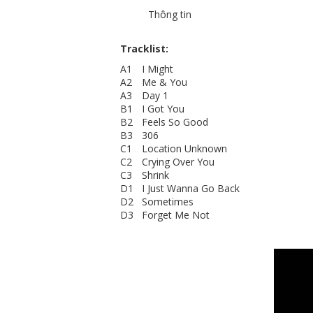
Thông tin
Tracklist:
A1
I Might
A2
Me & You
A3
Day 1
B1
I Got You
B2
Feels So Good
B3
306
C1
Location Unknown
C2
Crying Over You
C3
Shrink
D1
I Just Wanna Go Back
D2
Sometimes
D3
Forget Me Not