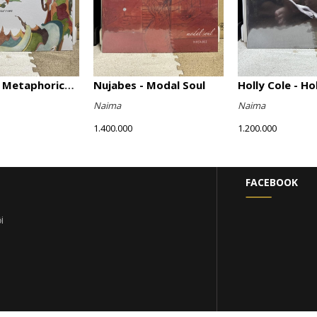
Nujabes - Metaphorical Music
Nujabes - Modal Soul
Holly Cole - Ho
Naima
Naima
1.400.000
1.200.000
FACEBOOK
i