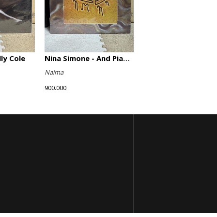
lly Cole
Nina Simone - And Piano!
Naima
900.000