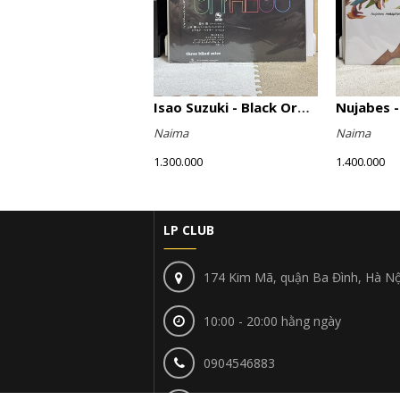
Isao Suzuki - Black Orpheus
Naima
Naima
1.300.000
1.400.000
LP CLUB
174 Kim Mã, quận Ba Đình, Hà Nộ
10:00 - 20:00 hằng ngày
0904546883