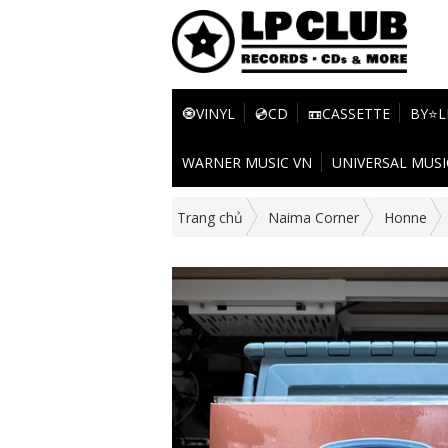
🧿VINYL
💿CD
📼CASSETTE
BY⭐L
WARNER MUSIC VN
UNIVERSAL MUSI
Trang chủ
Naima Corner
Honne