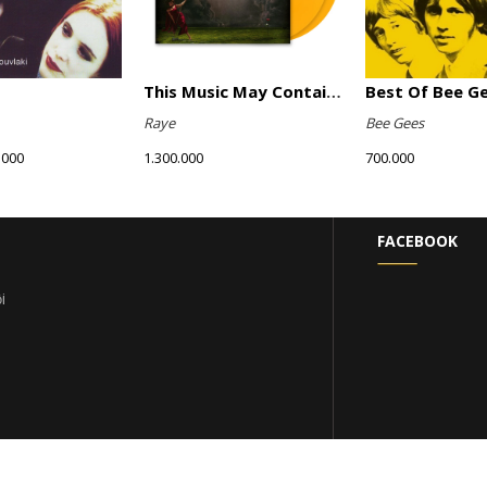
This Music May Contain Hope (Marigold Yellow Vinyl)
Best Of Bee G
Raye
Bee Gees
.000
1.300.000
700.000
FACEBOOK
i