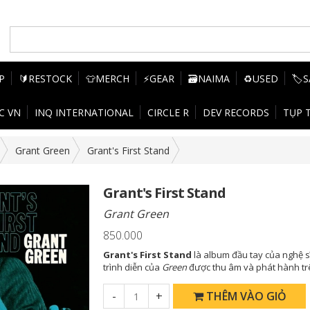
P
🔰RESTOCK
👕MERCH
⚡GEAR
🗃️NAIMA
♻️USED
🏷️
C VN
INQ INTERNATIONAL
CIRCLE R
DEV RECORDS
TỤP 
Grant Green
Grant's First Stand
Grant's First Stand
Grant Green
850.000
Grant's First Stand
là album đầu tay của nghệ sĩ
trình diễn của
Green
được thu âm và phát hành t
-
+
THÊM VÀO GIỎ