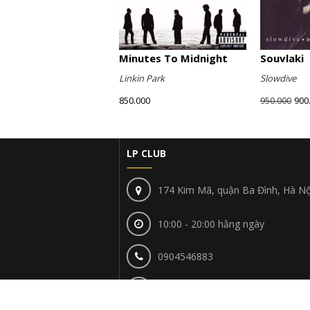
Minutes To Midnight
Souvlaki
Linkin Park
Slowdive
850.000
900
950.000
LP CLUB
174 Kim Mã, quận Ba Đình, Hà Nộ
10:00 - 20:00 hằng ngày
0904546883
lpclubhn@gmail.com