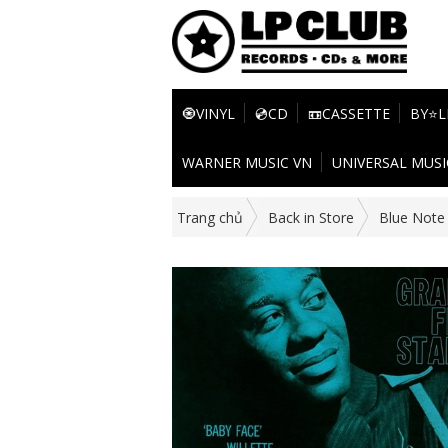
🧿VINYL
💿CD
📼CASSETTE
BY⭐L
WARNER MUSIC VN
UNIVERSAL MUSI
Trang chủ
Back in Store
Blue Note