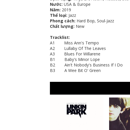
Nước:
USA & Europe
Năm:
2019
Thể loại:
Jazz
Phong cách:
Hard Bop, Soul-Jazz
Chất lượng:
New
Tracklist:
A1 Miss Ann's Tempo
A2 Lullaby Of The Leaves
A3 Blues For Willarene
B1 Baby's Minor Lope
B2 Ain't Nobody's Business If I Do
B3 A Wee Bit O' Green