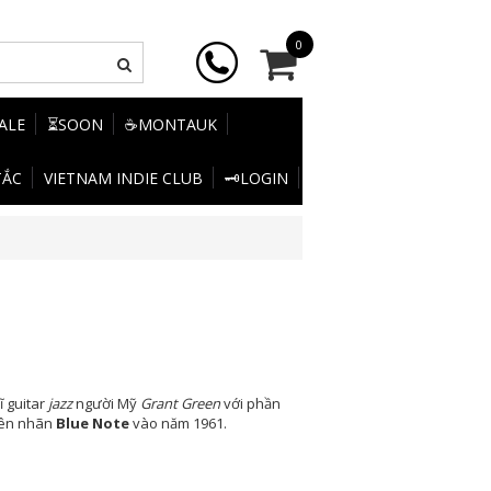
0
SALE
⏳SOON
☕MONTAUK
TẮC
VIETNAM INDIE CLUB
🗝️LOGIN
 guitar
jazz
người Mỹ
Grant Green
với phần
rên nhãn
Blue Note
vào năm 1961.