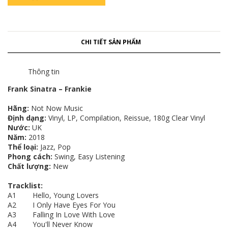
CHI TIẾT SẢN PHẨM
Thông tin
Frank Sinatra – Frankie
Hãng:
Not Now Music
Định dạng:
Vinyl, LP, Compilation, Reissue, 180g Clear Vinyl
Nước:
UK
Năm:
2018
Thể loại:
Jazz, Pop
Phong cách:
Swing, Easy Listening
Chất lượng:
New
Tracklist:
A1 Hello, Young Lovers
A2 I Only Have Eyes For You
A3 Falling In Love With Love
A4 You'll Never Know