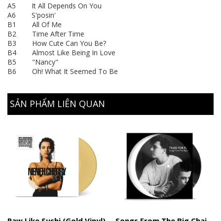
A5 It All Depends On You
A6 S'posin'
B1 All Of Me
B2 Time After Time
B3 How Cute Can You Be?
B4 Almost Like Being In Love
B5 "Nancy"
B6 Oh! What It Seemed To Be
SẢN PHẨM LIÊN QUAN
Raw Like Sushi (Gold Vinyl)
Songs From The Big Chair (Picture Disc)