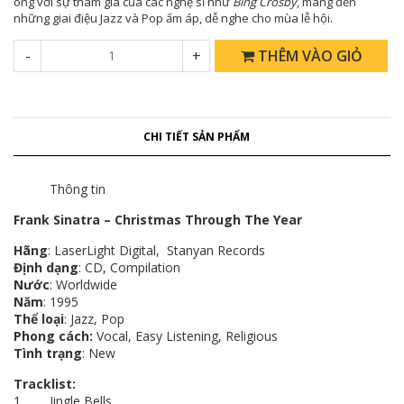
ông với sự tham gia của các nghệ sĩ như
Bing Crosby
, mang đến
những giai điệu Jazz và Pop ấm áp, dễ nghe cho mùa lễ hội.
-
+
THÊM VÀO GIỎ
CHI TIẾT SẢN PHẨM
Thông tin
Frank Sinatra – Christmas Through The Year
Hãng
: LaserLight Digital, Stanyan Records
Định dạng
: CD, Compilation
Nước
: Worldwide
Năm
: 1995
Thể loại
: Jazz, Pop​​​​​​​
Phong cách:
Vocal, Easy Listening, Religious
Tình trạng
: New
Tracklist:
1 Jingle Bells