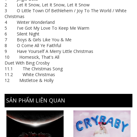
2 Let It Snow, Let It Snow, Let It Snow
3 O Little Town Of Bethlehem / Joy To The World / White
Christmas
4 Winter Wonderland
5 I've Got My Love To Keep Me Warm
6 Silent Night
7 Boys & Girls Like You & Me
8 O Come All Ye Faithful
9 Have Yourself A Merry Little Christmas
10 Homesick, That's All
Duet With Bing Crosby
11.1 The Christmas Song
11.2 White Christmas
12 Mistletoe & Holly
SẢN PHẨM LIÊN QUAN