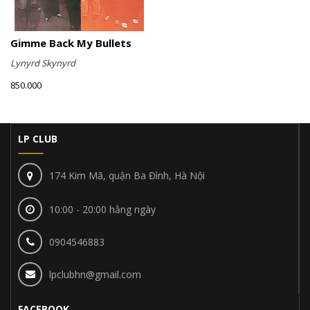
Gimme Back My Bullets
Lynyrd Skynyrd
850.000
LP CLUB
174 Kim Mã, quận Ba Đình, Hà Nội
10:00 - 20:00 hằng ngày
0904546883
lpclubhn@gmail.com
FACEBOOK