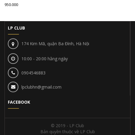
950.000
LP CLUB
174 Kim Mã, quận Ba Đình, Hà Nội
10:00 - 20:00 hằng ngày
0904546883
lpclubhn@gmail.com
FACEBOOK
© 2019 - LP Club
Bản quyền thuộc về LP Club