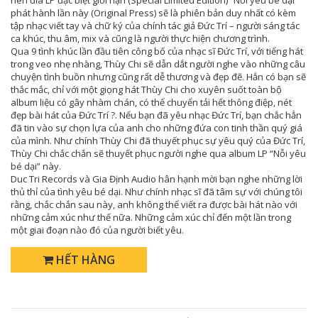
nên đĩa LP đặc biệt giới hạn (Special Limited Edition) “Nỗi yêu bé dại”
phát hành lần này (Original Press) sẽ là phiên bản duy nhất có kèm
tập nhạc viết tay và chữ ký của chính tác giả Đức Trí – người sáng tác
ca khúc, thu âm, mix và cũng là người thực hiện chương trình.
Qua 9 tình khúc lần đầu tiên công bố của nhạc sĩ Đức Trí, với tiếng hát
trong veo nhẹ nhàng, Thùy Chi sẽ dẫn dắt người nghe vào những câu
chuyện tình buồn nhưng cũng rất dễ thương và đẹp đẽ. Hẳn có bạn sẽ
thắc mắc, chỉ với một giọng hát Thùy Chi cho xuyên suốt toàn bộ
album liệu có gây nhàm chán, có thể chuyển tải hết thông điệp, nét
đẹp bài hát của Đức Trí ?. Nếu bạn đã yêu nhạc Đức Trí, bạn chắc hẳn
đã tin vào sự chọn lựa của anh cho những đứa con tinh thần quý giá
của mình. Như chính Thùy Chi đã thuyết phục sự yêu quý của Đức Trí,
Thùy Chi chắc chắn sẽ thuyết phục người nghe qua album LP “Nỗi yêu
bé dại” này.
Duc Tri Records và Gia Định Audio hân hạnh mời bạn nghe những lời
thủ thỉ của tình yêu bé dại. Như chính nhạc sĩ đã tâm sự với chúng tôi
rằng, chắc chắn sau này, anh không thể viết ra được bài hát nào với
những cảm xúc như thế nữa. Những cảm xúc chỉ đến một lần trong
một giai đoạn nào đó của người biết yêu.
HẾT HÀNG