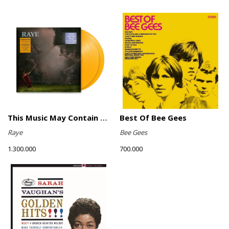
This Music May Contain Hope (Marigold Yellow Vinyl)
Best Of Bee Gees
Raye
Bee Gees
1.300.000
700.000