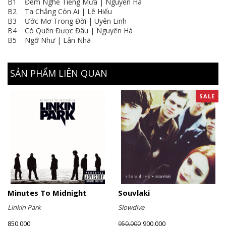
B1 Đêm Nghe Tiếng Mưa | Nguyên Hà
B2 Ta Chẳng Còn Ai | Lê Hiếu
B3 Ước Mơ Trong Đời | Uyên Linh
B4 Có Quên Được Đâu | Nguyên Hà
B5 Ngỡ Như | Lân Nhã
SẢN PHẨM LIÊN QUAN
SALE
Minutes To Midnight
Souvlaki
Linkin Park
Slowdive
850.000
900.000
950.000