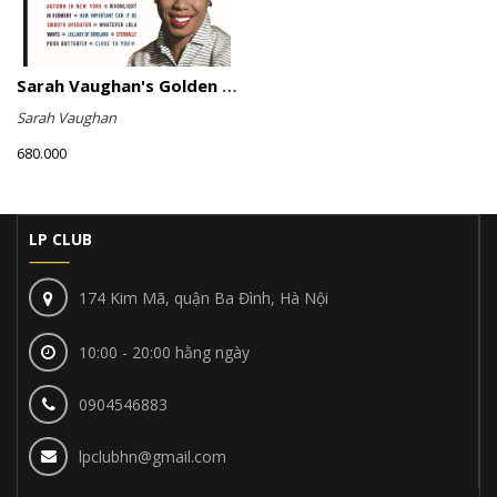
Sarah Vaughan's Golden Hits
Sarah Vaughan
680.000
LP CLUB
174 Kim Mã, quận Ba Đình, Hà Nội
10:00 - 20:00 hằng ngày
0904546883
lpclubhn@gmail.com