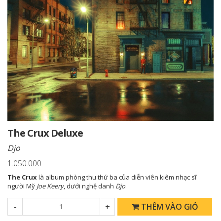
The Crux Deluxe
Djo
1.050.000
The Crux
là album phòng thu thứ ba của diễn viên kiêm nhạc sĩ
người Mỹ
Joe Keery
, dưới nghệ danh
Djo
.
-
+
THÊM VÀO GIỎ