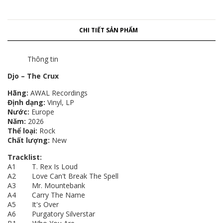
CHI TIẾT SẢN PHẨM
Thông tin
Djo – The Crux
Hãng:
AWAL Recordings
Định dạng:
Vinyl, LP
Nước:
Europe
Năm:
2026
Thể loại:
Rock
Chất lượng:
New
Tracklist:
A1 T. Rex Is Loud
A2 Love Can't Break The Spell
A3 Mr. Mountebank
A4 Carry The Name
A5 It's Over
A6 Purgatory Silverstar