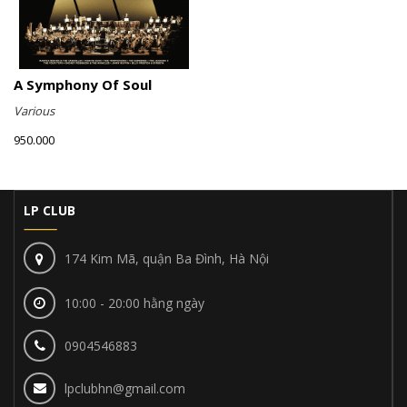
A Symphony Of Soul
Various
950.000
LP CLUB
174 Kim Mã, quận Ba Đình, Hà Nội
10:00 - 20:00 hằng ngày
0904546883
lpclubhn@gmail.com