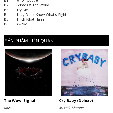
B1 Who You Are
B2 Grime Of The World
B3 Try Me
B4 They Don't Know What's Right
B5 Thich Nhat Hanh
B6 Awake
SẢN PHẨM LIÊN QUAN
The Wow! Signal
Cry Baby (Deluxe)
Muse
Melanie Martinez