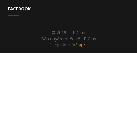
FACEBOOK
© 2019 - LP Club
Bản quyền thuộc về LP Club
Cung cấp bởi
Sapo