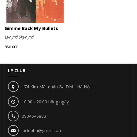
Gimme Back My Bullets
Lynyrd Skynyrd
850.000
LP CLUB
174 Kim Mã, quận Ba Đình, Hà Nội
10:00 - 20:00 hằng ngày
0904546883
lpclubhn@gmail.com