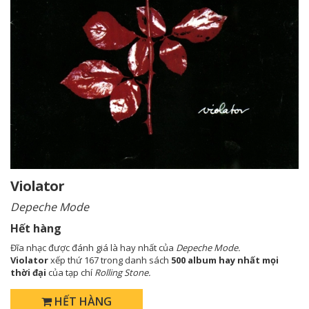
Violator
Depeche Mode
Hết hàng
Đĩa nhạc được đánh giá là hay nhất của
Depeche Mode.
Violator
xếp thứ 167 trong danh sách
500 album hay nhất mọi
thời đại
của tạp chí
Rolling Stone.
HẾT HÀNG