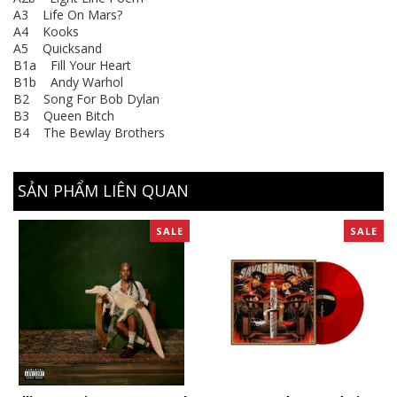
A3 Life On Mars?
A4 Kooks
A5 Quicksand
B1a Fill Your Heart
B1b Andy Warhol
B2 Song For Bob Dylan
B3 Queen Bitch
B4 The Bewlay Brothers
SẢN PHẨM LIÊN QUAN
SALE
SALE