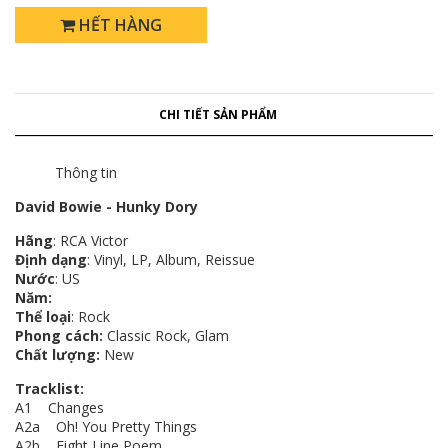
HẾT HÀNG
CHI TIẾT SẢN PHẨM
Thông tin
David Bowie - Hunky Dory
Hãng
: RCA Victor
Định dạng
: Vinyl, LP, Album, Reissue
Nước
: US
Năm:
Thể loại
: Rock
Phong cách:
Classic Rock, Glam
Chất lượng:
New
Tracklist:
A1 Changes
A2a Oh! You Pretty Things
A2b Eight Line Poem