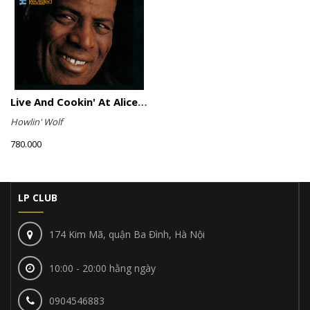
Live And Cookin' At Alice's Revisited
Howlin' Wolf
780.000
LP CLUB
174 Kim Mã, quận Ba Đình, Hà Nội
10:00 - 20:00 hằng ngày
0904546883