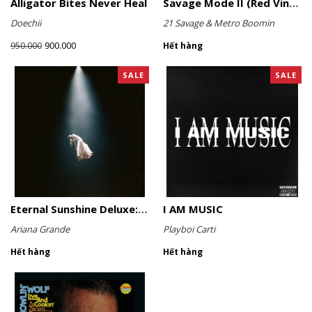
Alligator Bites Never Heal
Savage Mode II (Red Vinyl)
Doechii
21 Savage & Metro Boomin
900.000
950.000
Hết hàng
SALE
SALE
Eternal Sunshine Deluxe: Brighter Days Ahead (Translucent Marble Vinyl)
I AM MUSIC
Ariana Grande
Playboi Carti
Hết hàng
Hết hàng