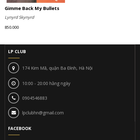
Gimme Back My Bullets
Lynyrd Skynyrd
850.000
LP CLUB
174 Kim Mã, quận Ba Đình, Hà Nội
10:00 - 20:00 hằng ngày
0904546883
lpclubhn@gmail.com
FACEBOOK