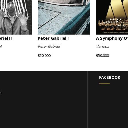
iel II
Peter Gabriel I
A Symphony Of
l
Peter Gabriel
Various
850.000
950.000
FACEBOOK
i