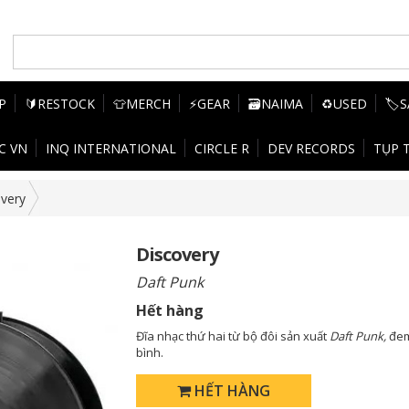
P
🔰RESTOCK
👕MERCH
⚡GEAR
🗃️NAIMA
♻️USED
🏷️
C VN
INQ INTERNATIONAL
CIRCLE R
DEV RECORDS
TỤP 
very
Discovery
Daft Punk
Hết hàng
Đĩa nhạc thứ hai từ bộ đôi sản xuất
Daft Punk,
đem
bình.
HẾT HÀNG