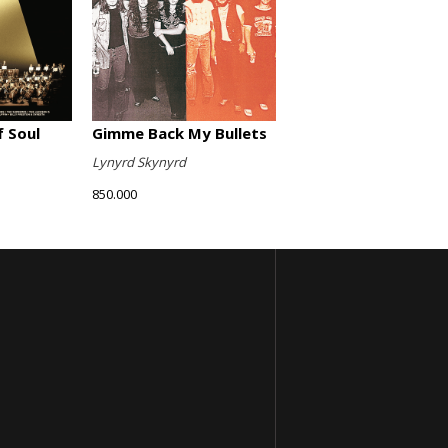
Gimme Back My Bullets
 Soul
Lynyrd Skynyrd
850.000