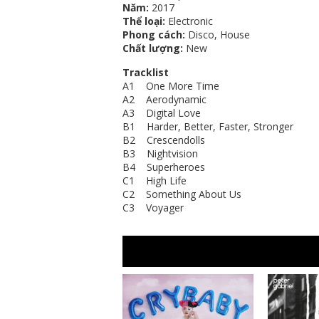
Năm:
2017
Thể loại:
Electronic
Phong cách:
Disco, House
Chất lượng:
New
Tracklist
A1 One More Time
A2 Aerodynamic
A3 Digital Love
B1 Harder, Better, Faster, Stronger
B2 Crescendolls
B3 Nightvision
B4 Superheroes
C1 High Life
C2 Something About Us
C3 Voyager