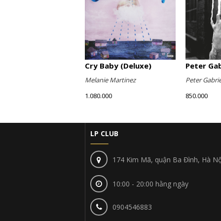
Cry Baby (Deluxe)
Peter Gabr
Melanie Martinez
Peter Gabrie
1.080.000
850.000
LP CLUB
174 Kim Mã, quận Ba Đình, Hà Nộ
10:00 - 20:00 hằng ngày
0904546883