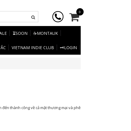
0
SALE
⏳SOON
☕MONTAUK
TẮC
VIETNAM INDIE CLUB
🗝️LOGIN
 đến thành công về cả mặt thương mại và phê