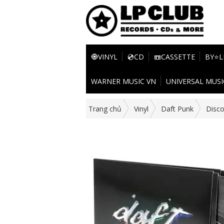
🧿VINYL
💿CD
📼CASSETTE
BY⭐L
WARNER MUSIC VN
UNIVERSAL MUSI
Trang chủ
Vinyl
Daft Punk
Disco