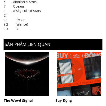
6 Another's Arms
7 Oceans
8 A Sky Full Of Stars
O
9.1 Fly On
9.2 (silence)
9.3 O
SẢN PHẨM LIÊN QUAN
The Wow! Signal
Suy Động