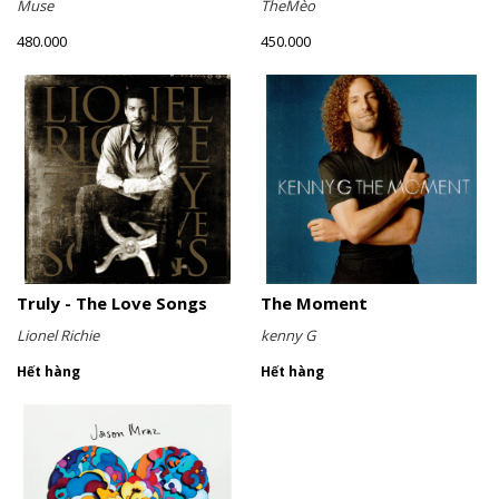
Muse
TheMèo
480.000
450.000
Truly - The Love Songs
The Moment
Lionel Richie
kenny G
Hết hàng
Hết hàng