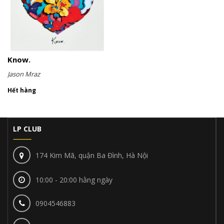
Know.
Jason Mraz
Hết hàng
LP CLUB
174 Kim Mã, quận Ba Đình, Hà Nội
10:00 - 20:00 hằng ngày
0904546883