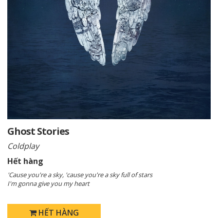
Ghost Stories
Coldplay
Hết hàng
'Cause you're a sky, 'cause you're a sky full of stars
I'm gonna give you my heart
HẾT HÀNG