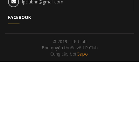
lpclubhn@gmail.com
FACEBOOK
© 2019 - LP Club
Bản quyền thuộc về LP Club
Cung cấp bởi
Sapo