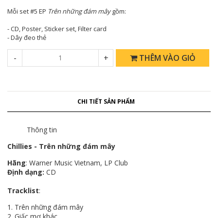
Mỗi set #5 EP
Trên những đám mây
gồm:
- CD, Poster, Sticker set, Filter card
- Dây đeo thẻ
-
+
THÊM VÀO GIỎ
CHI TIẾT SẢN PHẨM
Thông tin
Chillies - Trên những đám mây
Hãng
: Warner Music Vietnam, LP Club
Định dạng:
CD
Tracklist
:
1. Trên những đám mây
2. Giấc mơ khác