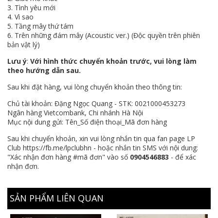
3. Tình yêu mới
4. Vì sao
5. Tầng mây thứ tám
6. Trên những đám mây (Acoustic ver.) (Độc quyền trên phiên
bản vật lý)
Lưu ý
:
Với hình thức chuyển khoản trước, vui lòng làm
theo hướng dẫn sau.
Sau khi đặt hàng, vui lòng chuyển khoản theo thông tin:
Chủ tài khoản: Đặng Ngọc Quang - STK: 0021000453273
Ngân hàng Vietcombank, Chi nhánh Hà Nội
Mục nội dung gửi: Tên_Số điện thoại_Mã đơn hàng
Sau khi chuyển khoản, xin vui lòng nhắn tin qua fan page LP
Club
https://fb.me/lpclubhn
- hoặc nhắn tin SMS với nội dung:
"Xác nhận đơn hàng #mã đơn" vào số
0904546883
- để xác
nhận đơn.
SẢN PHẨM LIÊN QUAN