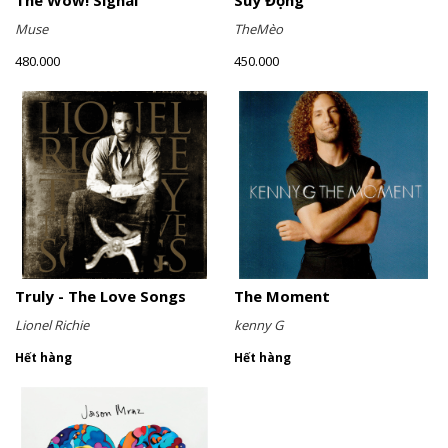
The Wow! Signal
Suy Động
Muse
TheMèo
480.000
450.000
Truly - The Love Songs
The Moment
Lionel Richie
kenny G
Hết hàng
Hết hàng