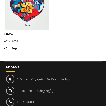
Know.
Jason Mraz
Hết hàng
LP CLUB
174 Kim Mã, quận Ba Đình, Hà Nội
10:00 - 20:00 hằng ngày
0904546883