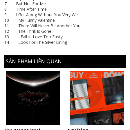
7 But Not For Me
8 Time After Time
9 I Get Along Without You Very Well
10 My Funny Valentine
11 There Will Never Be Another You
12 The Thrill Is Gone
13 I Fall In Love Too Easily
14 Look For The Silver Lining
SẢN PHẨM LIÊN QUAN