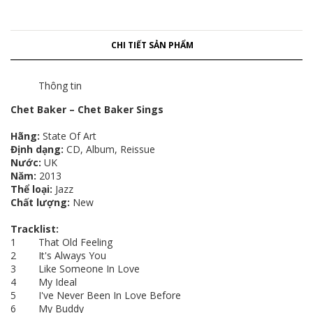
CHI TIẾT SẢN PHẨM
Thông tin
Chet Baker – Chet Baker Sings
Hãng:
State Of Art
Định dạng:
CD, Album, Reissue
Nước:
UK
Năm:
2013
Thể loại:
Jazz
Chất lượng:
New
Tracklist:
1 That Old Feeling
2 It's Always You
3 Like Someone In Love
4 My Ideal
5 I've Never Been In Love Before
6 My Buddy