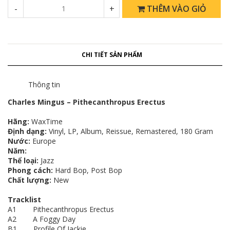
-
+
THÊM VÀO GIỎ
CHI TIẾT SẢN PHẨM
Thông tin
Charles Mingus ‎– Pithecanthropus Erectus
Hãng:
WaxTime ‎
Định dạng:
Vinyl, LP, Album, Reissue, Remastered, 180 Gram
Nước:
Europe
Năm:
Thể loại:
Jazz
Phong cách:
Hard Bop, Post Bop
Chất lượng:
New
Tracklist
A1 Pithecanthropus Erectus
A2 A Foggy Day
B1 Profile Of Jackie