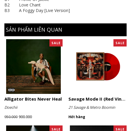
B2 Love Chant
B3 A Foggy Day [Live Version]
SẢN PHẨM LIÊN QUAN
SALE
SALE
Alligator Bites Never Heal
Savage Mode II (Red Vinyl)
Doechii
21 Savage & Metro Boomin
900.000
950.000
Hết hàng
SALE
SALE