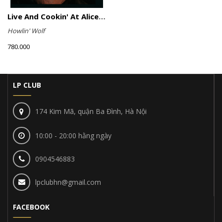
Live And Cookin' At Alice's Revisited
Howlin' Wolf
780.000
LP CLUB
174 Kim Mã, quận Ba Đình, Hà Nội
10:00 - 20:00 hằng ngày
0904546883
lpclubhn@gmail.com
FACEBOOK