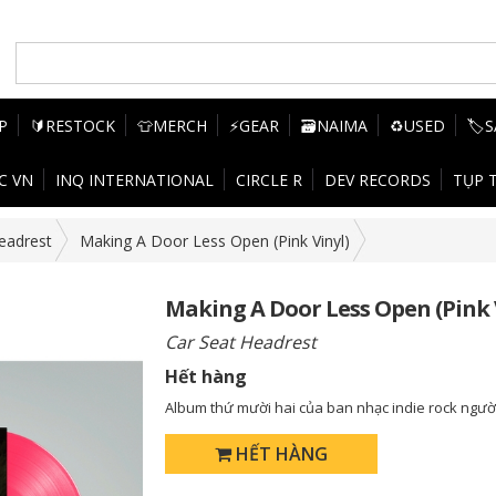
P
🔰RESTOCK
👕MERCH
⚡GEAR
🗃️NAIMA
♻️USED
🏷️
C VN
INQ INTERNATIONAL
CIRCLE R
DEV RECORDS
TỤP 
eadrest
Making A Door Less Open (Pink Vinyl)
Making A Door Less Open (Pink 
Car Seat Headrest
Hết hàng
Album thứ mười hai của ban nhạc indie rock ngư
HẾT HÀNG