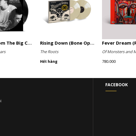
Songs From The Big Chair (Picture Disc)
Rising Down (Bone Opaque Vinyl)
Fever Dream (R
ars
The Roots
Of Monsters and 
780.000
Hết hàng
FACEBOOK
i