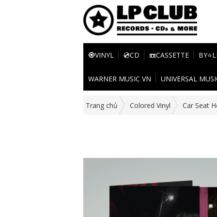
🧿VINYL
💿CD
📼CASSETTE
BY⭐L
WARNER MUSIC VN
UNIVERSAL MUSI
Trang chủ
Colored Vinyl
Car Seat H