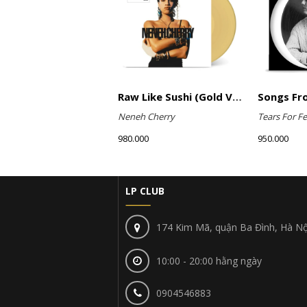
Raw Like Sushi (Gold Vinyl)
Neneh Cherry
Tears For Fe
980.000
950.000
LP CLUB
174 Kim Mã, quận Ba Đình, Hà Nộ
10:00 - 20:00 hằng ngày
0904546883