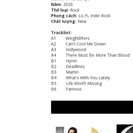
Năm:
2020
Thể loại:
Rock
Phong cách:
Lo-Fi, Indie Rock
Chất lượng:
New
Tracklist:
A1 Weightlifters
A2 Can't Cool Me Down
A3 Hollywood
A4 There Must Be More Than Blood
B1 Hymn
B2 Deadlines
B3 Martin
B4 What's With You Lately
B5 Life Worth Missing
B6 Famous