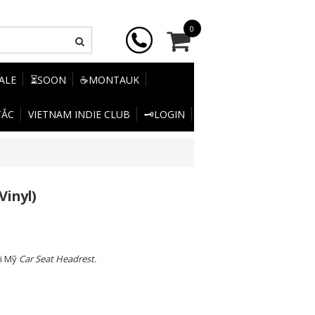
0
SALE
⏳SOON
☕MONTAUK
TẮC
VIETNAM INDIE CLUB
🗝️LOGIN
Vinyl)
ời Mỹ
Car Seat Headrest.