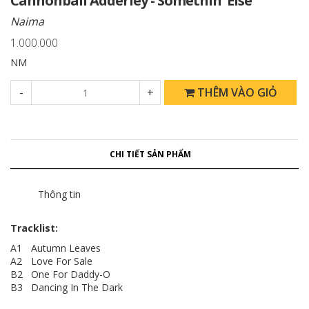
Cannonball Adderley - Somethin' Else
Naima
1.000.000
NM
-
+
THÊM VÀO GIỎ
CHI TIẾT SẢN PHẨM
Thông tin
Tracklist:
A1
Autumn Leaves
A2
Love For Sale
B2
One For Daddy-O
B3
Dancing In The Dark