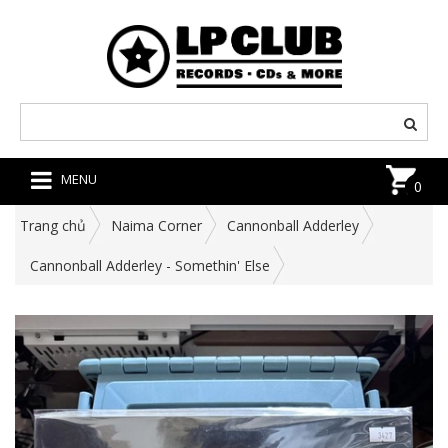
MENU
0
Trang chủ
Naima Corner
Cannonball Adderley
Cannonball Adderley - Somethin' Else