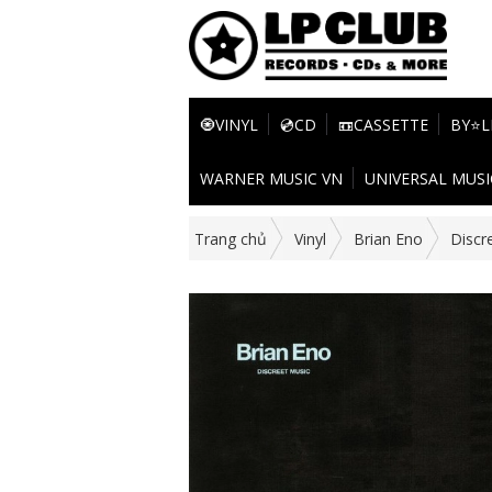
🧿VINYL
💿CD
📼CASSETTE
BY⭐L
WARNER MUSIC VN
UNIVERSAL MUSI
Trang chủ
Vinyl
Brian Eno
Discr