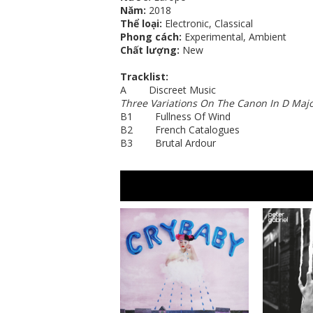
Năm:
2018
Thể loại:
Electronic, Classical
Phong cách:
Experimental, Ambient
Chất lượng:
New
Tracklist:
A Discreet Music
Three Variations On The Canon In D Majo
B1 Fullness Of Wind
B2 French Catalogues
B3 Brutal Ardour