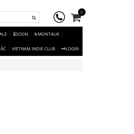
0
SALE
⏳SOON
☕MONTAUK
TẮC
VIETNAM INDIE CLUB
🗝️LOGIN