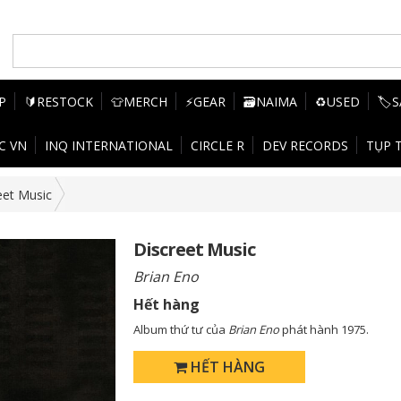
P
🔰RESTOCK
👕MERCH
⚡GEAR
🗃️NAIMA
♻️USED
🏷️
C VN
INQ INTERNATIONAL
CIRCLE R
DEV RECORDS
TỤP 
eet Music
Discreet Music
Brian Eno
Hết hàng
Album thứ tư của
Brian Eno
phát hành 1975.
HẾT HÀNG