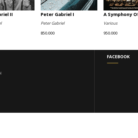
iel II
Peter Gabriel I
A Symphony Of
l
Peter Gabriel
Various
850.000
950.000
FACEBOOK
i
|
Bản quyền thuộc về LP Club
Cung cấp bởi
S