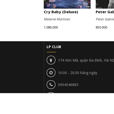
Cry Baby (Deluxe)
Peter Gabr
Melanie Martinez
Peter Gabrie
1.080.000
850.000
LP CLUB
174 Kim Mã, quận Ba Đình, Hà Nộ
10:00 - 20:00 hằng ngày
0904546883
lpclubhn@gmail.com
© 2019 - LP Club