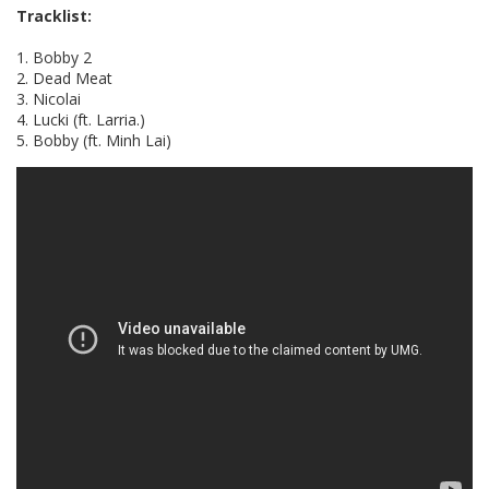
Tracklist:
1. Bobby 2
2. Dead Meat
3. Nicolai
4. Lucki (ft. Larria.)
5. Bobby (ft. Minh Lai)