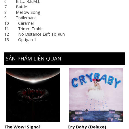
6 B.L.U.R.E.M.I.
7 Battle
8 Mellow Song
9 Trailerpark
10 Caramel
11 Trimm Trabb
12 No Distance Left To Run
13 Optigan 1
SẢN PHẨM LIÊN QUAN
The Wow! Signal
Cry Baby (Deluxe)