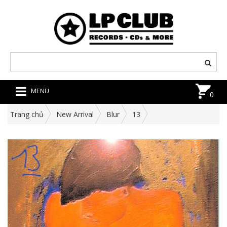
MENU
0
Trang chủ
New Arrival
Blur
13