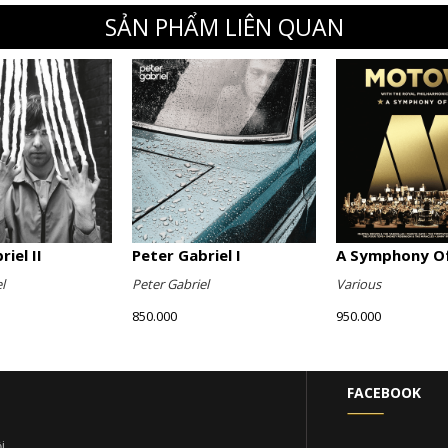
SẢN PHẨM LIÊN QUAN
iel II
Peter Gabriel I
A Symphony Of
l
Peter Gabriel
Various
850.000
950.000
FACEBOOK
i