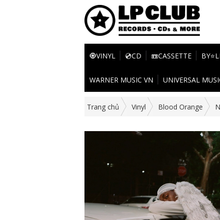
🧿VINYL
💿CD
📼CASSETTE
BY⭐L
WARNER MUSIC VN
UNIVERSAL MUSI
Trang chủ
Vinyl
Blood Orange
N