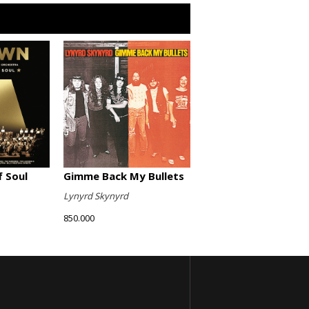
Gimme Back My Bullets
 Soul
Lynyrd Skynyrd
850.000