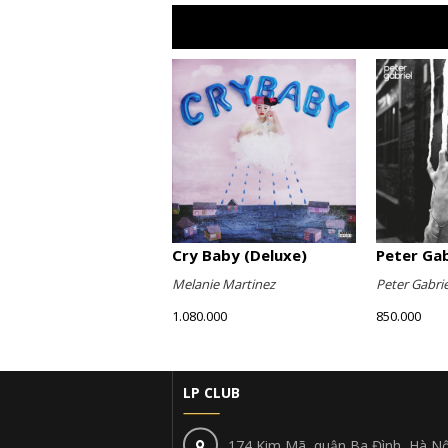
Cry Baby (Deluxe)
Peter Gabr
Melanie Martinez
Peter Gabrie
1.080.000
850.000
LP CLUB
174 Kim Mã, quận Ba Đình, Hà Nộ