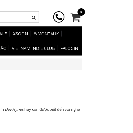
0
SALE
⏳SOON
☕MONTAUK
TẮC
VIETNAM INDIE CLUB
🗝️LOGIN
Anh
Dev Hynes
hay còn được biết đến với nghệ