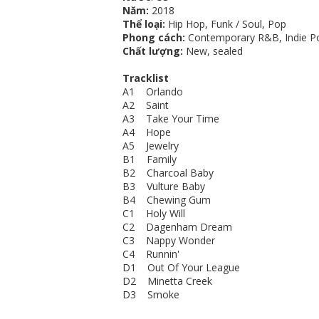
Năm:
2018
Thể loại:
Hip Hop, Funk / Soul, Pop
Phong cách:
Contemporary R&B, Indie P
Chất lượng:
New, sealed
Tracklist
A1 Orlando
A2 Saint
A3 Take Your Time
A4 Hope
A5 Jewelry
B1 Family
B2 Charcoal Baby
B3 Vulture Baby
B4 Chewing Gum
C1 Holy Will
C2 Dagenham Dream
C3 Nappy Wonder
C4 Runnin'
D1 Out Of Your League
D2 Minetta Creek
D3 Smoke