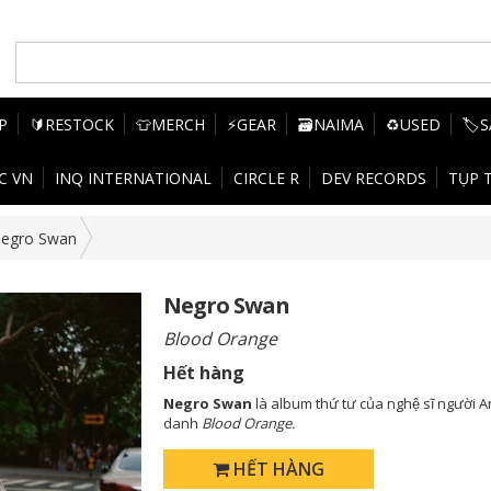
P
🔰RESTOCK
👕MERCH
⚡GEAR
🗃️NAIMA
♻️USED
🏷️
C VN
INQ INTERNATIONAL
CIRCLE R
DEV RECORDS
TỤP 
egro Swan
Negro Swan
Blood Orange
Hết hàng
Negro Swan
là album thứ tư của nghệ sĩ người 
danh
Blood Orange.
HẾT HÀNG