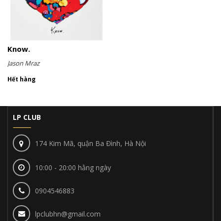
Know.
Jason Mraz
Hết hàng
LP CLUB
174 Kim Mã, quận Ba Đình, Hà Nội
10:00 - 20:00 hằng ngày
0904546883
lpclubhn@gmail.com