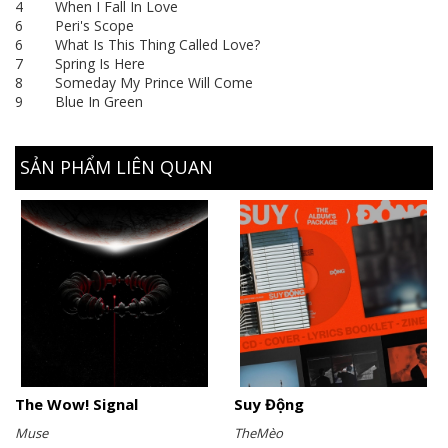
4 When I Fall In Love
6 Peri's Scope
6 What Is This Thing Called Love?
7 Spring Is Here
8 Someday My Prince Will Come
9 Blue In Green
SẢN PHẨM LIÊN QUAN
The Wow! Signal
Suy Động
Muse
TheMèo