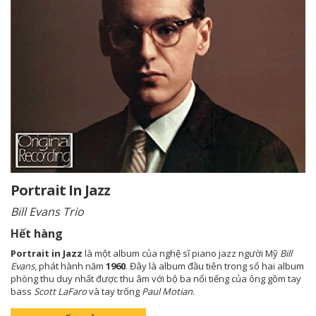
Portrait In Jazz
Bill Evans Trio
Hết hàng
Portrait in Jazz
là một album của nghệ sĩ piano jazz người Mỹ
Bill
Evans
, phát hành năm
1960
. Đây là album đầu tiên trong số hai album
phòng thu duy nhất được thu âm với bộ ba nổi tiếng của ông gồm tay
bass
Scott LaFaro
và tay trống
Paul Motian
.