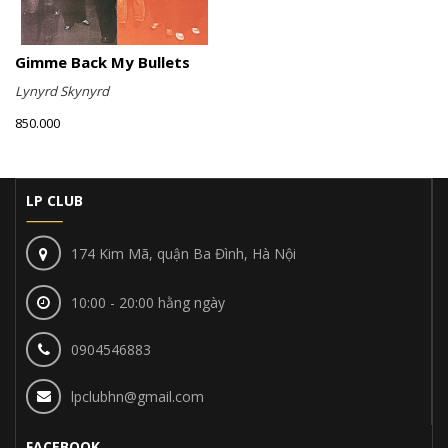
Gimme Back My Bullets
Lynyrd Skynyrd
850.000
LP CLUB
174 Kim Mã, quận Ba Đình, Hà Nội
10:00 - 20:00 hằng ngày
0904546883
lpclubhn@gmail.com
FACEBOOK