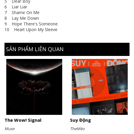
5 Dear Boy
6 Liar Liar
7 Shame On Me
8 Lay Me Down
9 Hope There's Someone
10 Heart Upon My Sleeve
SẢN PHẨM LIÊN QUAN
The Wow! Signal
Suy Động
Muse
TheMèo